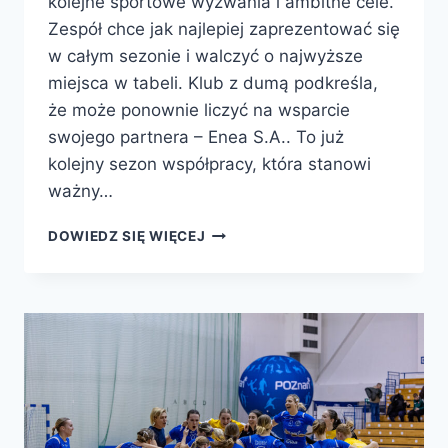
kolejne sportowe wyzwania i ambitne cele.
Zespół chce jak najlepiej zaprezentować się
w całym sezonie i walczyć o najwyższe
miejsca w tabeli. Klub z dumą podkreśla,
że może ponownie liczyć na wsparcie
swojego partnera – Enea S.A.. To już
kolejny sezon współpracy, która stanowi
ważny…
SEZON
DOWIEDZ SIĘ WIĘCEJ
2025/2026
TO
NOWE
WYZWANIA
DLA
ENEA
PIŁKA
RĘCZNA
POZNAŃ