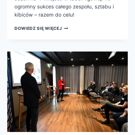
ogromny sukces całego zespołu, sztabu i
kibiców – razem do celu!
SERIA
DOWIEDZ SIĘ WIĘCEJ
ZWYCIĘSTW
I
ŚWIETNA
FORMA!