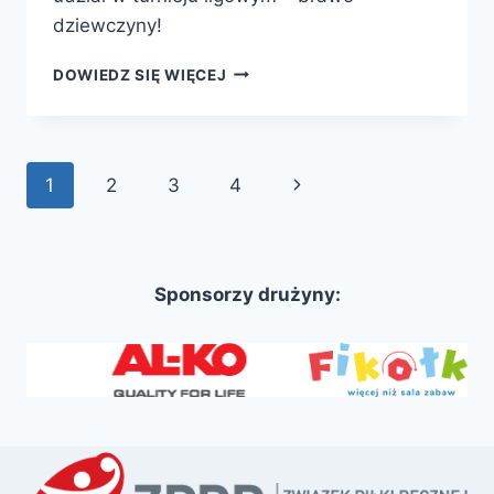
dziewczyny!
TURNIEJ
DOWIEDZ SIĘ WIĘCEJ
MŁODZIKÓW
Nawigacja
Następna
1
2
3
4
strony
strona
Sponsorzy drużyny: