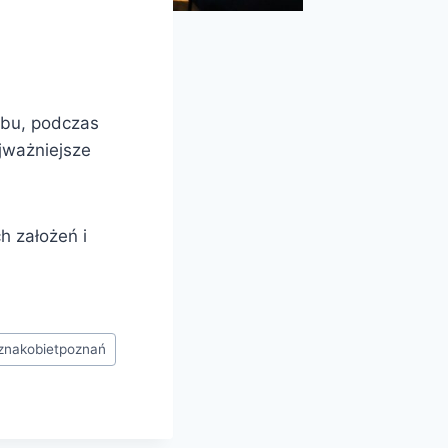
ubu, podczas
jważniejsze
h założeń i
cznakobietpoznań