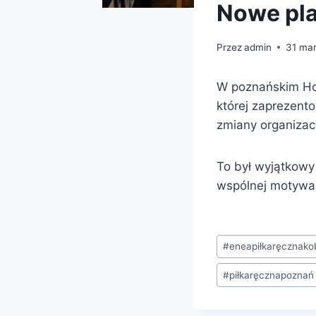
Nowe pla
Przez
admin
31 ma
W poznańskim Hot
której zaprezent
zmiany organizac
To był wyjątkowy 
wspólnej motywacj
Tagi
#
eneapiłkaręcznako
wpisu:
#
piłkaręcznapoznań