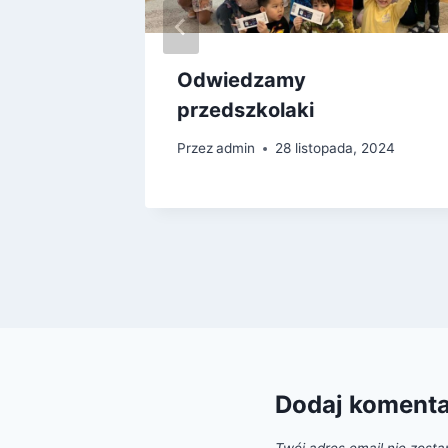
e
Odwiedzamy
przedszkolaki
a, 2023
Przez
admin
28 listopada, 2024
Dodaj koment