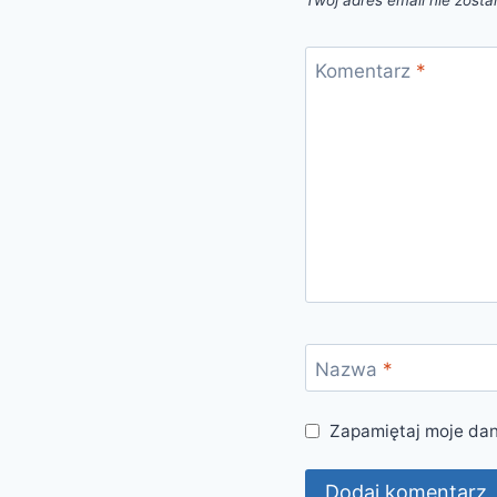
Twój adres email nie zosta
Komentarz
*
Nazwa
*
Zapamiętaj moje dan