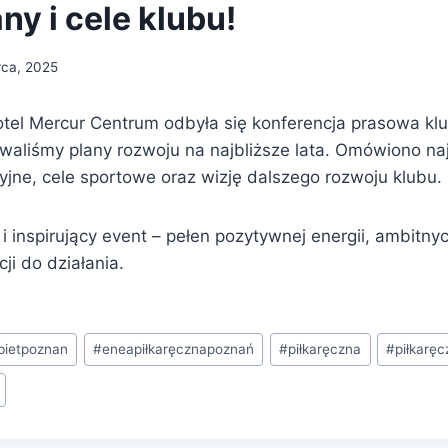
ny i cele klubu!
rca, 2025
el Mercur Centrum odbyła się konferencja prasowa kl
owaliśmy plany rozwoju na najbliższe lata. Omówiono na
yjne, cele sportowe oraz wizję dalszego rozwoju klubu.
i inspirujący event – pełen pozytywnej energii, ambitnyc
i do działania.
bietpoznan
#
eneapiłkaręcznapoznań
#
piłkaręczna
#
piłkarę