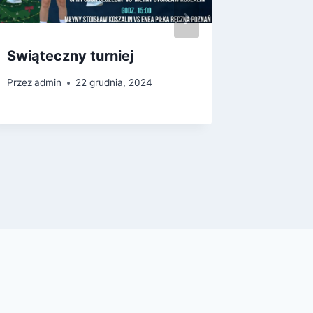
Swiąteczny turniej
Patron
Przez
admin
22 grudnia, 2024
Przez
admi