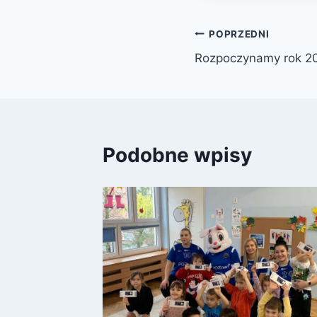
Nawigacja
POPRZEDNI
Rozpoczynamy rok 2
wpisu
Podobne wpisy