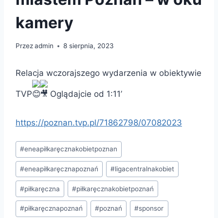
kamery
Przez
admin
8 sierpnia, 2023
Relacja wczorajszego wydarzenia w obiektywie
TVP
Oglądajcie od 1:11’
https://poznan.tvp.pl/71862798/07082023
Tagi
#
eneapiłkaręcznakobietpoznan
wpisu:
#
eneapiłkaręcznapoznań
#
ligacentralnakobiet
#
piłkaręczna
#
piłkaręcznakobietpoznań
#
piłkaręcznapoznań
#
poznań
#
sponsor