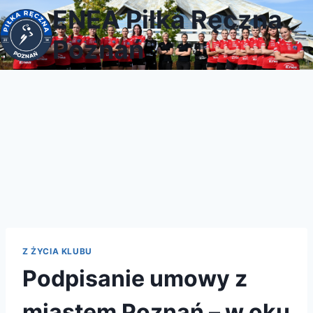
Przejdź
ENEA Piłka Ręczna
do
Poznań
treści
Z ŻYCIA KLUBU
Podpisanie umowy z
miastem Poznań – w oku