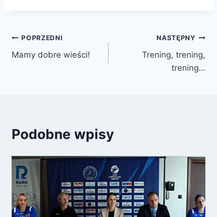
Nawigacja
POPRZEDNI
NASTĘPNY
Mamy dobre wieści!
Trening, trening,
wpisu
trening…
Podobne wpisy