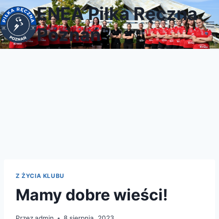
Przejdź
ENEA Piłka Ręczna
do
Poznań
treści
Z ŻYCIA KLUBU
Mamy dobre wieści!
Przez
admin
8 sierpnia, 2023