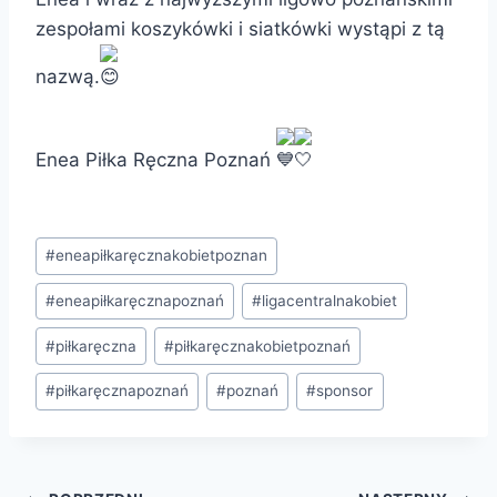
zespołami koszykówki i siatkówki wystąpi z tą
nazwą.
Enea Piłka Ręczna Poznań
Tagi
#
eneapiłkaręcznakobietpoznan
wpisu:
#
eneapiłkaręcznapoznań
#
ligacentralnakobiet
#
piłkaręczna
#
piłkaręcznakobietpoznań
#
piłkaręcznapoznań
#
poznań
#
sponsor