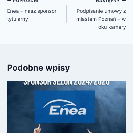
Nawigacja
POPRZEDNI
NASTĘPNY
Enea – nasz sponsor
Podpisanie umowy z
wpisu
tytularny
miastem Poznań – w
oku kamery
Podobne wpisy